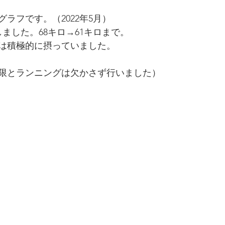
ラフです。（2022年5月）
ました。68キロ→61キロまで。
は積極的に摂っていました。
限とランニングは欠かさず行いました）