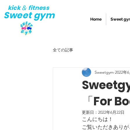
kick
fitness
&
Sweet gym
Home
Sweet 
全ての記事
Sweetgym
2022年
Swee
「For 
更新日：
2022年6月22日
こんにちは！
ご覧いただきありが