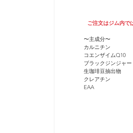
ご注文はジム内では
〜主成分〜
カルニチン　           
コエンザイムQ10      
ブラックジンジャー   
生珈琲豆抽出物　      
クレアチン　            
EAA                       