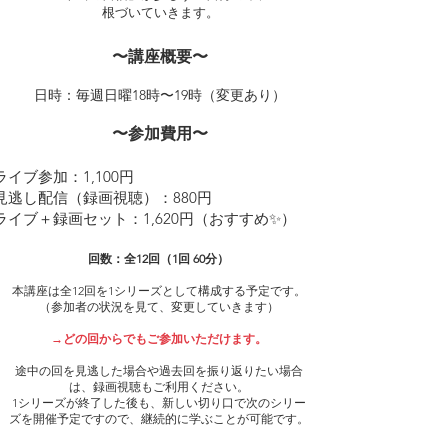
根づいていきます。
​〜講座概要〜
​日時：毎週日曜18時〜19時（変更あり）
​〜参加費用〜
ライブ参加：1,100円
見逃し配信（録画視聴）：880円
ライブ＋録画セット：1,620円（おすすめ✨）
回数：全12回（1回 60分）
本講座は全12回を1シリーズとして構成する予定です。
（参加者の状況を見て、変更していきます）
→どの回からでもご参加いただけます。
途中の回を見逃した場合や過去回を振り返りたい場合
は、録画視聴もご利用ください。
1シリーズが終了した後も、新しい切り口で次のシリー
ズを開催予定ですので、継続的に学ぶことが可能です。