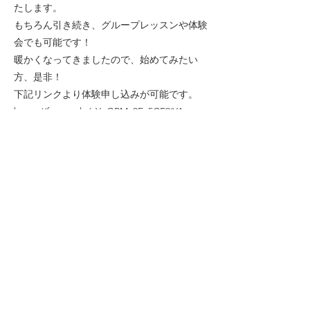
たします。
もちろん引き続き、グループレッスンや体験
会でも可能です！
暖かくなってきましたので、始めてみたい
方、是非！
下記リンクより体験申し込みが可能です。
https://forms.gle/cYpGRMc9Ec5CE9iYA
Previous
Next
​プライバシーポリシー
Contact Us
〒380-0823
長野県長野市南千歳2丁目12-3