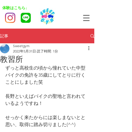
​体験はこちら↓
記事
Sweetgym
2022年5月31日
読了時間: 1分
教習所
ずっと高校生の頃から憧れていた中型
バイクの免許を35歳にしてとりに行く
ことにしました笑
長野といえばバイクの聖地と言われて
いるようですね！
せっかく来たからには楽しまないとと
思い、取得に踏み切りました(^^)